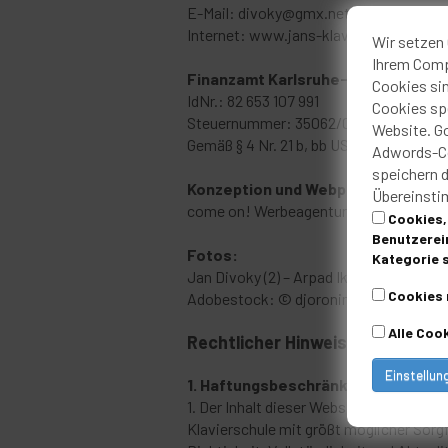
E-Mail:
divoky@gmx.net
Internet: www.jans-klavierschule.de
Wir setzen 
Ihrem Compu
Finanzamt Karlsruhe-Stadt
Cookies sin
IdNr.: 82 653 107 991
Cookies spe
Steuernummer: 35062/07262
Website. G
Gemäß § 4 Nr. 21 b, bb UStG wird keine
Adwords-Co
speichern 
Konzeption und Webprogrammieru
Übereinsti
come on! Werbeagentur Karlsruhe
Cookies, 
Benutzerein
Fotos:
Kategorie s
Jan Divoky (2) – Arpad Ikuma Csizmazi
Cookies 
Adobestock: © djoronimo, © Artem F
Alle Coo
Rechtlicher Hinweis – Disclaime
Einstellun
1. Haftungsbeschränkung und Haft
1. Der Inhalt dieser Website ist auf de
Klavierschule mit größt möglicher Sorgf