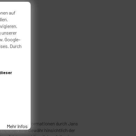
onen auf
len.
vigieren.
g unserer
w. Google-
eses. Durch
dieser
gung gestellten Informationen durch Jans
Mehr Infos
ernehmen eine Gewähr hinsichtlich der