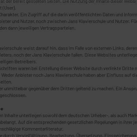
tät der bereit gestellten Seiten. Die Nutzung der Inhalte dieser Websi
t (User).
Charakter. Ein Zugriff auf die darin veröffentlichten Daten und Infor
ieter und Nutzer, noch zwischen Jans Klavierschule und Nutzer. Für 
den dann jeweiligen Vertragsparteien.
avierschule weist darauf hin, dass im Falle von externen Links, deren 
ters, noch der Jans Klavierschule fallen. Diese Websites unterliege
eiligen Betreibers.
hriften waren bei Erstellung dieser Website durch verlinkte Dritt
 Weder Anbieter noch Jans Klavierschule haben aber Einfluss auf die
Seiten.
r unmittelbar gegenüber dem Dritten geltend zu machen. Ein Anspr
sgeschlossen.
te
hten Inhalte unterliegen sowohl dem deutschen Urheber-, als auch M
nbelangt. Auf die entsprechenden gesetzlichen Regelungen in ihrer je
inschlägige Kommentarliteratur.
hte durch Vervielfältigung, Bearbeitung, Übersetzung, Einspeicherun