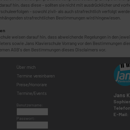
darauf hin, dass diese – sollten sie nicht mit ausdrücklicher und vor
schuleerfolgen – sowohl zivil- als auch strafrechtlich verfolgt werd
hängenden strafrechtlichen Bestimmungen wird hingewiesen.
gen
schule weisen darauf hin, dass abweichende Regelungen in den jewei
eters sowie Jans Klavierschule Vorrang vor den Bestimmungen diese
ternen AGB's den Bestimmungen dieses Disclaimers vor.
Über mich
Termine vereinbaren
Preise/Honorare
Termine/Events
Jans K
Sophien
Benutzername:
Telefon
E-Mail
Passwort: