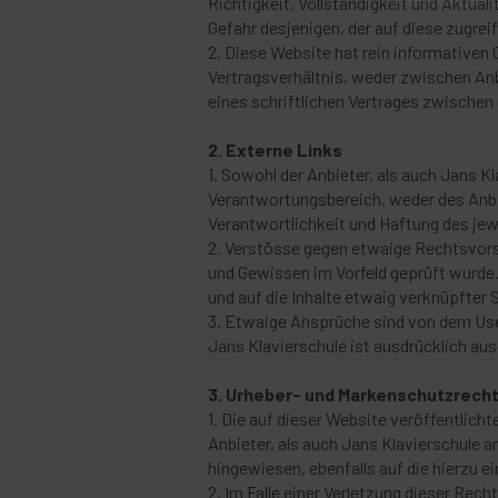
Richtigkeit, Vollständigkeit und Aktuali
Gefahr desjenigen, der auf diese zugreif
2. Diese Website hat rein informativen 
Vertragsverhältnis, weder zwischen Anb
eines schriftlichen Vertrages zwischen 
2. Externe Links
1. Sowohl der Anbieter, als auch Jans Kl
Verantwortungsbereich, weder des Anbie
Verantwortlichkeit und Haftung des jew
2. Verstösse gegen etwaige Rechtsvorsc
und Gewissen im Vorfeld geprüft wurde.
und auf die Inhalte etwaig verknüpfter 
3. Etwaige Ansprüche sind von dem Use
Jans Klavierschule ist ausdrücklich au
3. Urheber- und Markenschutzrech
1. Die auf dieser Website veröffentlic
Anbieter, als auch Jans Klavierschule a
hingewiesen, ebenfalls auf die hierzu e
2. Im Falle einer Verletzung dieser Rec