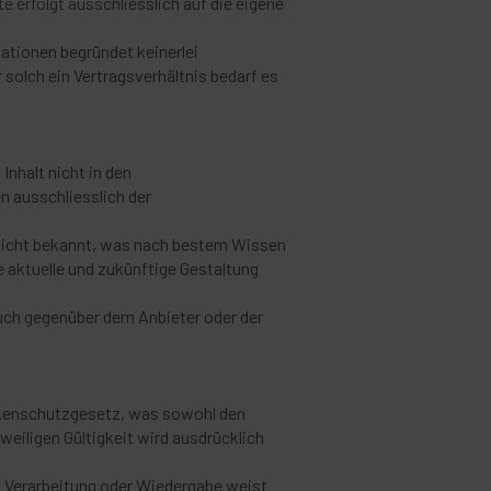
te erfolgt ausschliesslich auf die eigene
mationen begründet keinerlei
solch ein Vertragsverhältnis bedarf es
Inhalt nicht in den
n ausschliesslich der
e nicht bekannt, was nach bestem Wissen
 aktuelle und zukünftige Gestaltung
uch gegenüber dem Anbieter oder der
arkenschutzgesetz, was sowohl den
weiligen Gültigkeit wird ausdrücklich
g, Verarbeitung oder Wiedergabe weist