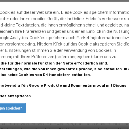
Cookies auf dieser Website ein. Diese Cookies speichern Informati
ter oder Ihrem mobilen Gerät, die Ihr Online-Erlebnis verbessern sol
d kleine Textdateien, die Ihnen ermöglichen schnell und gezielt zu na
ichern Ihre Präferenzen und geben uns einen Einblick in die Nutzun
oogle Analytics-Cookies speichern auch Marketinginformationen bz
 Umsatzsteuer berechnet.
nversiontracking. Mit dem Klick auf das Cookie akzeptieren Sie di
der Einstellungen stimmen Sie der Verwendung von Cookies in
ng:
mmung mit Ihren Präferenzen (sofern angegeben) durch uns zu.
die für die normale Funktion der Seite erforderlich sind.
stellungen, wie die von Ihnen gewählte Sprache, sind enthalten. In 
ind keine Cookies von Drittanbietern enthalten.
a
notwendig für: Google Produkte und Kommentarmodul mit Disqus
urman
kies akzeptieren
r
gen speichern
ungsausschluss
r Grundlage der seitens des Anbieters (Inhaber der Website) zur Verfü
alt erstellt worden. Weder der Anbieter, noch Jans Klavierschule üb