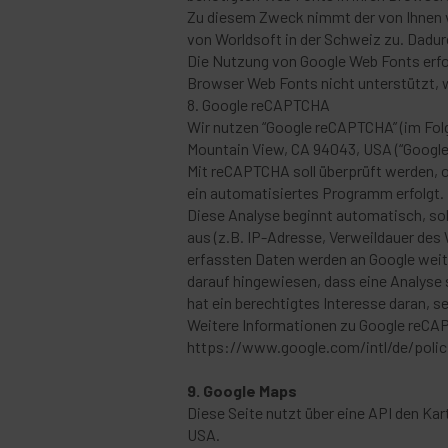
Zu diesem Zweck nimmt der von Ihnen
von Worldsoft in der Schweiz zu. Dadur
Die Nutzung von Google Web Fonts erfol
Browser Web Fonts nicht unterstützt, 
8. Google reCAPTCHA
Wir nutzen “Google reCAPTCHA” (im Folg
Mountain View, CA 94043, USA (“Google”
Mit reCAPTCHA soll überprüft werden, o
ein automatisiertes Programm erfolgt.
Diese Analyse beginnt automatisch, so
aus (z.B. IP-Adresse, Verweildauer de
erfassten Daten werden an Google weit
darauf hingewiesen, dass eine Analyse s
hat ein berechtigtes Interesse daran,
Weitere Informationen zu Google reCA
https://www.google.com/intl/de/polic
9. Google Maps
Diese Seite nutzt über eine API den Ka
USA.