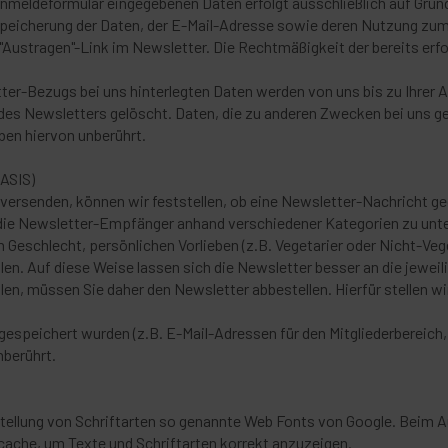
meldeformular eingegebenen Daten erfolgt ausschließlich auf Grundlage
r Speicherung der Daten, der E-Mail-Adresse sowie deren Nutzung z
n "Austragen"-Link im Newsletter. Die Rechtmäßigkeit der bereits e
er-Bezugs bei uns hinterlegten Daten werden von uns bis zu Ihrer
des Newsletters gelöscht. Daten, die zu anderen Zwecken bei uns ge
iben hiervon unberührt.
ASIS)
versenden, können wir feststellen, ob eine Newsletter-Nachricht ge
die Newsletter-Empfänger anhand verschiedener Kategorien zu unter
 Geschlecht, persönlichen Vorlieben (z.B. Vegetarier oder Nicht-Veg
len. Auf diese Weise lassen sich die Newsletter besser an die jewe
en, müssen Sie daher den Newsletter abbestellen. Hierfür stellen wi
gespeichert wurden (z.B. E-Mail-Adressen für den Mitgliederbereich
nberührt.
stellung von Schriftarten so genannte Web Fonts von Google. Beim Auf
cache, um Texte und Schriftarten korrekt anzuzeigen.