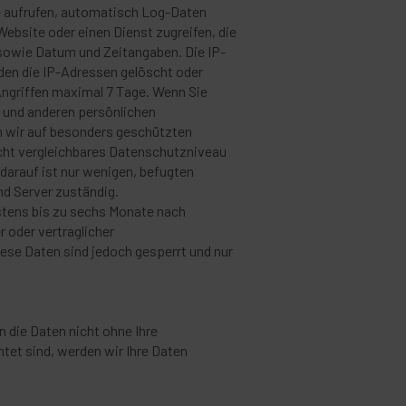
te aufrufen, automatisch Log-Daten
Website oder einen Dienst zugreifen, die
 sowie Datum und Zeitangaben. Die IP-
den die IP-Adressen gelöscht oder
ngriffen maximal 7 Tage. Wenn Sie
n und anderen persönlichen
rn wir auf besonders geschützten
cht vergleichbares Datenschutzniveau
 darauf ist nur wenigen, befugten
nd Server zuständig.
stens bis zu sechs Monate nach
 oder vertraglicher
ese Daten sind jedoch gesperrt und nur
die Daten nicht ohne Ihre
htet sind, werden wir Ihre Daten