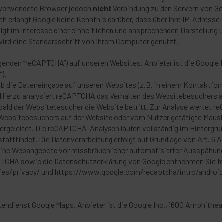
 verwendete Browser jedoch
nicht
Verbindung zu den Servern von Goo
ch erlangt Google keine Kenntnis darüber, dass über Ihre IP-Adress
gt im Interesse einer einheitlichen und ansprechenden Darstellung 
wird eine Standardschrift von Ihrem Computer genutzt.
enden “reCAPTCHA”) auf unseren Websites. Anbieter ist die Google 
).
b die Dateneingabe auf unseren Websites (z.B. in einem Kontaktfor
 Hierzu analysiert reCAPTCHA das Verhalten des Websitebesuchers 
bald der Websitebesucher die Website betritt. Zur Analyse wertet
s Websitebesuchers auf der Website oder vom Nutzer getätigte Maus
ergeleitet. Die reCAPTCHA-Analysen laufen vollständig im Hintergr
tattfindet. Die Datenverarbeitung erfolgt auf Grundlage von Art. 6 Ab
 seine Webangebote vor missbräuchlicher automatisierter Ausspähu
PTCHA sowie die Datenschutzerklärung von Google entnehmen Sie f
ies/privacy/ und https://www.google.com/recaptcha/intro/android
rtendienst Google Maps. Anbieter ist die Google Inc., 1600 Amphith