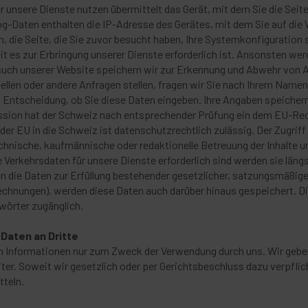
 unsere Dienste nutzen übermittelt das Gerät, mit dem Sie die Sei
g-Daten enthalten die IP-Adresse des Gerätes, mit dem Sie auf die 
n, die Seite, die Sie zuvor besucht haben, Ihre Systemkonfiguration
 es zur Erbringung unserer Dienste erforderlich ist. Ansonsten wer
such unserer Website speichern wir zur Erkennung und Abwehr von A
llen oder andere Anfragen stellen, fragen wir Sie nach Ihrem Name
ien Entscheidung, ob Sie diese Daten eingeben. Ihre Angaben speiche
ssion hat der Schweiz nach entsprechender Prüfung ein dem EU-Re
der EU in die Schweiz ist datenschutzrechtlich zulässig. Der Zugriff
echnische, kaufmännische oder redaktionelle Betreuung der Inhalte u
Verkehrsdaten für unsere Dienste erforderlich sind werden sie läng
 die Daten zur Erfüllung bestehender gesetzlicher, satzungsmäßiger
chnungen), werden diese Daten auch darüber hinaus gespeichert. Di
wörter zugänglich.
Daten an Dritte
Informationen nur zum Zweck der Verwendung durch uns. Wir geben 
iter. Soweit wir gesetzlich oder per Gerichtsbeschluss dazu verpflic
tteln.