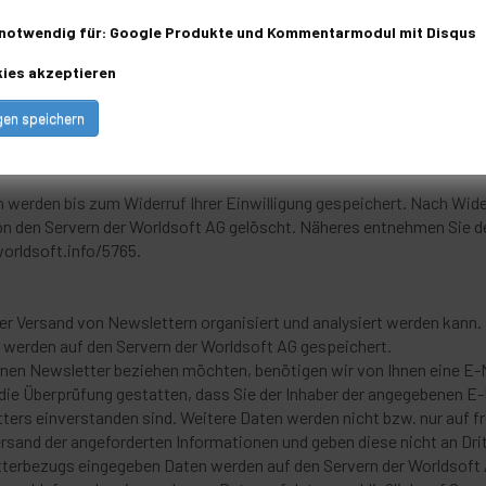
ge Ihrer Einwilligung (Art. 6 Abs. 1 lit. a DSGVO). Sie können diese E
notwendig für: Google Produkte und Kommentarmodul mit Disqus
Datenverarbeitungsvorgänge bleibt vom Widerruf unberührt.
ASIS)
kies akzeptieren
und Kunden anhand verschiedener Kategorien zu unterteilen (sog. Tag
ersönlichen Vorlieben (z.B. Vegetarier oder Nicht-Vegetarier) oder 
gen speichern
n werden bis zum Widerruf Ihrer Einwilligung gespeichert. Nach Wide
von den Servern der Worldsoft AG gelöscht. Näheres entnehmen Si
orldsoft.info/5765.
er Versand von Newslettern organisiert und analysiert werden kann
werden auf den Servern der Worldsoft AG gespeichert.
nen Newsletter beziehen möchten, benötigen wir von Ihnen eine E-
die Überprüfung gestatten, dass Sie der Inhaber der angegebenen 
rs einverstanden sind. Weitere Daten werden nicht bzw. nur auf fre
rsand der angeforderten Informationen und geben diese nicht an Drit
terbezugs eingegeben Daten werden auf den Servern der Worldsoft 