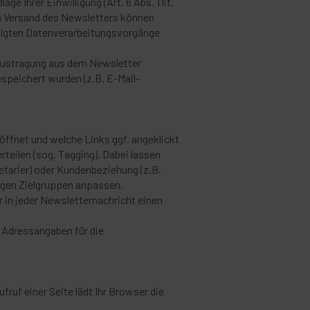
 Ihrer Einwilligung (Art. 6 Abs. 1 lit.
um Versand des Newsletters können
rfolgten Datenverarbeitungsvorgänge
 Austragung aus dem Newsletter
speichert wurden (z.B. E-Mail-
öffnet und welche Links ggf. angeklickt
teilen (sog. Tagging). Dabei lassen
etarier) oder Kundenbeziehung (z.B.
iligen Zielgruppen anpassen.
r in jeder Newsletternachricht einen
, Adressangaben für die
ruf einer Seite lädt Ihr Browser die