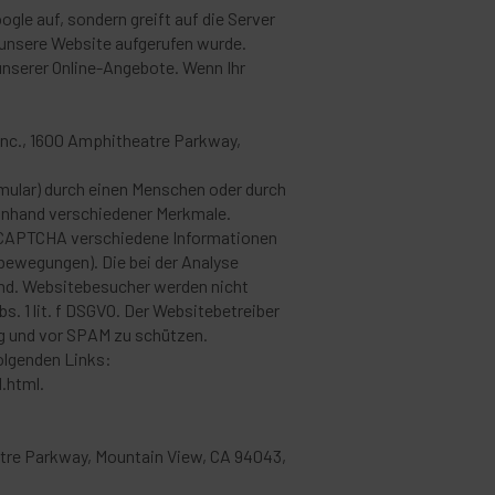
gle auf, sondern greift auf die Server
e unsere Website aufgerufen wurde.
unserer Online-Angebote. Wenn Ihr
Inc., 1600 Amphitheatre Parkway,
mular) durch einen Menschen oder durch
anhand verschiedener Merkmale.
 reCAPTCHA verschiedene Informationen
bewegungen). Die bei der Analyse
und. Websitebesucher werden nicht
s. 1 lit. f DSGVO. Der Websitebetreiber
ng und vor SPAM zu schützen.
olgenden Links:
.html.
eatre Parkway, Mountain View, CA 94043,