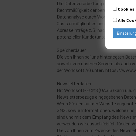
Die Datenverarbeitung erfolgt auf Grundla
Cookies 
Rechtmäßigkeit der bereits erfolgten 
Datenanalyse durch Worldsoft-ECMS (O
Alle Coo
Oasis ermöglicht es uns Interessenten 
Adresseinträge z.B. nach Geschlecht, p
Einstellun
potenzieller Kunde) unterteilen.
Speicherdauer
Die von Ihnen bei uns hinterlegten Date
sowohl von unseren Servern als auch 
der Worldsoft AG unter: https://www.w
Newsletterdaten
Mit Worldsoft-ECMS (OASIS) kann u.a. d
Newsletterbezugs eingegebenen Daten 
Wenn Sie den auf der Website angebote
SMS, sowie Informationen, welche uns 
sind und mit dem Empfang des Newslette
verwenden wir ausschließlich für den Ve
Die von Ihnen zum Zwecke des Newslet