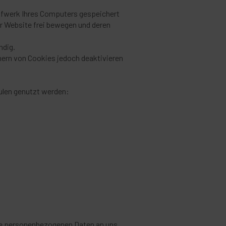
aufwerk Ihres Computers gespeichert
r Website frei bewegen und deren
ndig.
hern von Cookies jedoch deaktivieren
ulen genutzt werden:
ine personenbezogenen Daten an uns