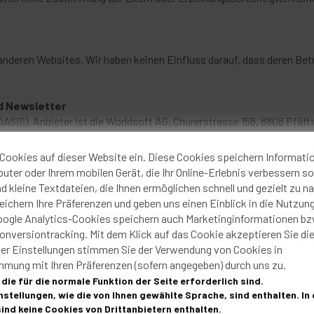
 anderen Websites. Wir haben keinen Einfluss darauf, dass deren B
d Newsletter
SIS). Anbieter ist die Worldsoft AG, Churerstrasse 158, 8808 Pfäf
nagement), mit dem Daten organisiert und analysiert werden kann.
ten über ein Web-Formular oder bei einer Bestellung übermitteln, 
Cookies auf dieser Website ein. Diese Cookies speichern Informati
ert. Die EU-Kommission hat der Schweiz nach entsprechender Prüf
ter oder Ihrem mobilen Gerät, die Ihr Online-Erlebnis verbessern sol
tiert. Eine Datenübermittlung von der EU in die Schweiz ist datensc
d kleine Textdateien, die Ihnen ermöglichen schnell und gezielt zu na
er Daten auf unsere Datenschutzbestimmungen hin. Mit der Übermittl
ichern Ihre Präferenzen und geben uns einen Einblick in die Nutzun
en der gesetzlichen Regelungen, erheben, verarbeiten und nutzen d
oogle Analytics-Cookies speichern auch Marketinginformationen bz
enhang bei der Übermittlung Ihrer Daten. Ihre Daten werden für de
nversiontracking. Mit dem Klick auf das Cookie akzeptieren Sie di
der Einstellungen stimmen Sie der Verwendung von Cookies in
site ein Produkt, werden Ihre Daten zur Erstellung und den Versand 
mmung mit Ihren Präferenzen (sofern angegeben) durch uns zu.
die für die normale Funktion der Seite erforderlich sind.
stellungen, wie die von Ihnen gewählte Sprache, sind enthalten. In 
ind keine Cookies von Drittanbietern enthalten.