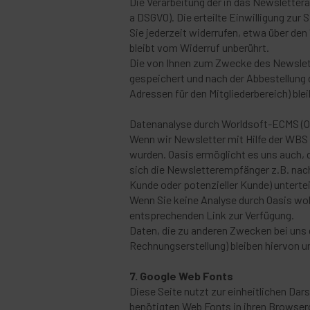
Die Verarbeitung der in das Newsletteran
a DSGVO). Die erteilte Einwilligung zu
Sie jederzeit widerrufen, etwa über de
bleibt vom Widerruf unberührt.
Die von Ihnen zum Zwecke des Newslett
gespeichert und nach der Abbestellung 
Adressen für den Mitgliederbereich) ble
Datenanalyse durch Worldsoft-ECMS (O
Wenn wir Newsletter mit Hilfe der WBS 
wurden. Oasis ermöglicht es uns auch, 
sich die Newsletterempfänger z.B. nach
Kunde oder potenzieller Kunde) untertei
Wenn Sie keine Analyse durch Oasis woll
entsprechenden Link zur Verfügung.
Daten, die zu anderen Zwecken bei uns 
Rechnungserstellung) bleiben hiervon u
7. Google Web Fonts
Diese Seite nutzt zur einheitlichen Dar
benötigten Web Fonts in ihren Browser