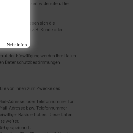
inwilligung jederzeit widerrufen. Die
ging). Dabei lassen sich die
Kundenbeziehung (z.B. Kunde oder
Mehr Infos
rruf der Einwilligung werden Ihre Daten
e den Datenschutzbestimmungen
. Die von Ihnen zum Zwecke des
Mail-Adresse, oder Telefonnummer für
E-Mail-Adresse bzw. Telefonnummer
iwilliger Basis erhoben. Diese Daten
te weiter.
AG gespeichert.