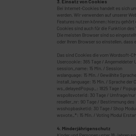
3. Einsatz von Cookies
Bei Internet-Cookies handelt es sich 
werden. Wir verwenden auf unserer Web
Features nutzen können; hierzu gehört u
Cookies sind auch für die Funktion de
Die meisten Browser sind so eingestell
oder Ihren Browser so einstellen, dass 
Das sind Cookies die vom Wordsoft-CMS
Usercookie: 365 Tage / Angemeldeter 
session_name: 15 Min. / Session
wslanguage: 15 Min. / Gewählte Sprach
install_language: 15 Min. / Sprache der 
ws_delayedPopup_: 1825 Tage / Popup 
wspollsvoterid: 30 Tage / Umfrage/nur
reseller_nr: 90 Tage / Bestimmung des 
wsshopbasketid: 30 Tage / Shop Modul
wsvote_*: 15 Min. / Voting Modul Ersta
4. Minderjährigenschutz
Kinder und Personen unter 18 Jahren s