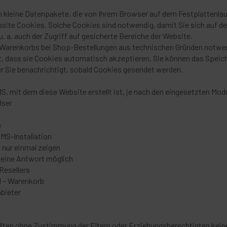
um kleine Datenpakete, die von Ihrem Browser auf dem Festplattenl
site Cookies. Solche Cookies sind notwendig, damit Sie sich auf de
. a. auch der Zugriff auf gesicherte Bereiche der Website.
s Warenkorbs bei Shop-Bestellungen aus technischen Gründen notwe
t, dass sie Cookies automatisch akzeptieren. Sie können das Speic
er Sie benachrichtigt, sobald Cookies gesendet werden.
, mit dem diese Website erstellt ist, je nach den eingesetzten Mod
User
e
CMS-Installation
nur einmal zeigen
 eine Antwort möglich
Resellers
 – Warenkorb
nbieter
ollten ohne Zustimmung der Eltern oder Erziehungsberechtigten ke